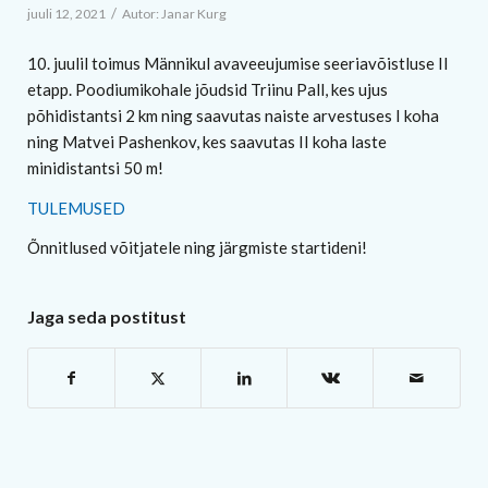
/
juuli 12, 2021
Autor:
Janar Kurg
10. juulil toimus Männikul avaveeujumise seeriavõistluse II
etapp. Poodiumikohale jõudsid Triinu Pall, kes ujus
põhidistantsi 2 km ning saavutas naiste arvestuses I koha
ning Matvei Pashenkov, kes saavutas II koha laste
minidistantsi 50 m!
TULEMUSED
Õnnitlused võitjatele ning järgmiste startideni!
Jaga seda postitust