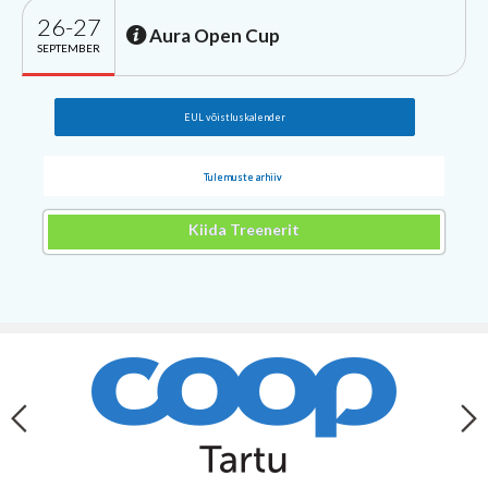
26-27
Aura Open Cup
SEPTEMBER
EUL võistluskalender
Tulemuste arhiiv
Kiida Treenerit