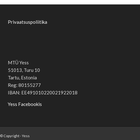
Privaatsuspoliitika
MTÜ Yess
51013, Turu 10
Tartu, Estonia
Reg: 80155277
IBAN: EE491010220021922018
Yess Facebookis
© Copyright - Yess