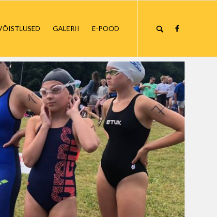
VÕISTLUSED
GALERII
E-POOD