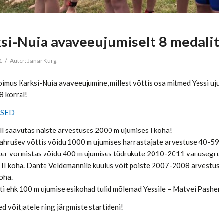
si-Nuia avaveeujumiselt 8 medalit,
/
21
Autor:
Janar Kurg
 toimus Karksi-Nuia avaveeujumine, millest võttis osa mitmed Yessi 
8 korral!
USED
all saavutas naiste arvestuses 2000 m ujumises I koha!
ahrušev võttis võidu 1000 m ujumises harrastajate arvestuse 40-59
ker vormistas võidu 400 m ujumises tüdrukute 2010-2011 vanusegrup
 II koha. Dante Veldemannile kuulus võit poiste 2007-2008 arvest
koha.
arti ehk 100 m ujumise esikohad tulid mõlemad Yessile – Matvei Pashe
d võitjatele ning järgmiste startideni!