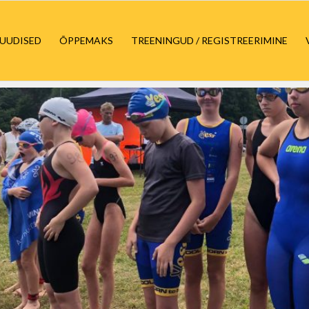
UUDISED
ÕPPEMAKS
TREENINGUD / REGISTREERIMINE