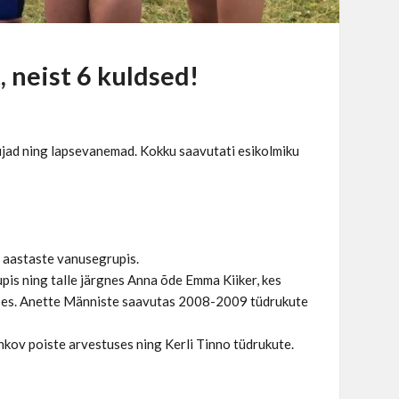
 neist 6 kuldsed!
ujujad ning lapsevanemad. Kokku saavutati esikolmiku
 aastaste vanusegrupis.
is ning talle järgnes Anna õde Emma Kiiker, kes
uses. Anette Männiste saavutas 2008-2009 tüdrukute
nkov poiste arvestuses ning Kerli Tinno tüdrukute.