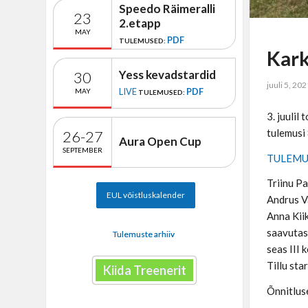
Speedo Räimeralli
23
2.etapp
MAY
PDF
TULEMUSED:
Kark
Yess kevadstardid
30
juuli 5, 20
LIVE
PDF
MAY
TULEMUSED:
3. juulil
tulemusi 
26-27
Aura Open Cup
SEPTEMBER
TULEM
Triinu P
EUL võistluskalender
Andrus V
Anna Kii
saavutas
Tulemuste arhiiv
seas III 
Tillu st
Kiida Treenerit
Õnnitluse