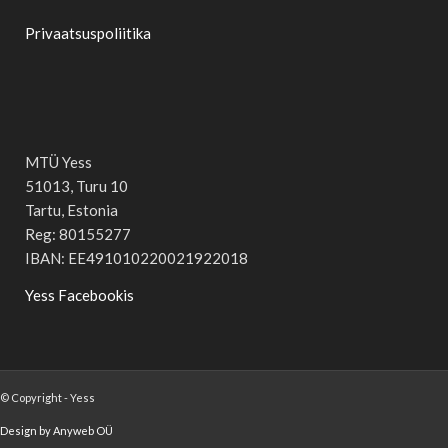
Privaatsuspoliitika
MTÜ Yess
51013, Turu 10
Tartu, Estonia
Reg: 80155277
IBAN: EE491010220021922018
Yess Facebookis
© Copyright - Yess
Design by Anyweb OÜ