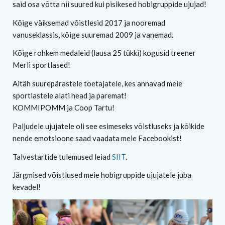
said osa võtta nii suured kui pisikesed hobigruppide ujujad!
Kõige väiksemad võistlesid 2017 ja nooremad
vanuseklassis, kõige suuremad 2009 ja vanemad.
Kõige rohkem medaleid (lausa 25 tükki) kogusid treener
Merli sportlased!
Aitäh suurepärastele toetajatele, kes annavad meie
sportlastele alati head ja paremat!
KOMMIPOMM ja Coop Tartu!
Paljudele ujujatele oli see esimeseks võistluseks ja kõikide
nende emotsioone saad vaadata meie Facebookist!
Talvestartide tulemused leiad
SIIT
.
Järgmised võistlused meie hobigruppide ujujatele juba
kevadel!