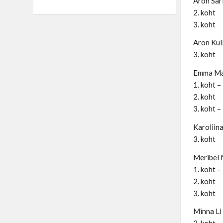
Aron Sari
2. koht
3. koht
Aron Kull
3. koht
Emma Mar
1. koht –
2. koht
3. koht –
Karoliina
3. koht
Meribel 
1. koht –
2. koht
3. koht
Minna Li