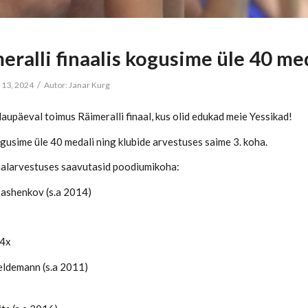
eralli finaalis kogusime üle 40 me
/
 13, 2024
Autor:
Janar Kurg
laupäeval toimus Räimeralli finaal, kus olid edukad meie Yessikad!
gusime üle 40 medali ning klubide arvestuses saime 3. koha.
aalarvestuses saavutasid poodiumikoha:
ashenkov (s.a 2014)
 4x
eldemann (s.a 2011)