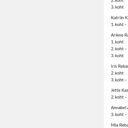
2. koht
3. koht
Katriin K
1. koht –
Arlene R
1. koht
2. koht –
3. koht
Iris Reba
2. koht
3. koht –
Jette Kas
2. koht –
Annabel A
3. koht –
Mia Reba