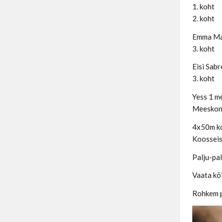
1. koht
2. koht
Emma Mar
3. koht
Eisi Sabr
3. koht
Yess 1 m
Meeskond
4x50m ko
Koosseis
Palju-pal
Vaata kõi
Rohkem pi