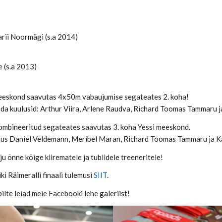
ii Noormägi (s.a 2014)
e (s.a 2013)
eeskond saavutas 4x50m vabaujumise segateates 2. koha!
a kuulusid: Arthur Viira, Arlene Raudva, Richard Toomas Tammaru ja
mbineeritud segateates saavutas 3. koha Yessi meeskond.
us Daniel Veldemann, Meribel Maran, Richard Toomas Tammaru ja Ka
ju õnne kõige kiirematele ja tublidele treeneritele!
ki Räimeralli finaali tulemusi
SIIT
.
lte leiad meie Facebooki lehe galeriist!