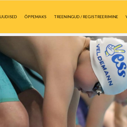
UUDISED
ÕPPEMAKS
TREENINGUD / REGISTREERIMINE