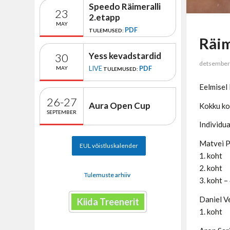
Speedo Räimeralli
23
2.etapp
MAY
PDF
TULEMUSED:
Räim
Yess kevadstardid
30
detsember
LIVE
PDF
MAY
TULEMUSED:
Eelmisel 
26-27
Aura Open Cup
Kokku ko
SEPTEMBER
Individu
Matvei P
EUL võistluskalender
1. koht
2. koht
Tulemuste arhiiv
3. koht –
Daniel V
Kiida Treenerit
1. koht