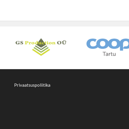
Privaatsuspoliitika