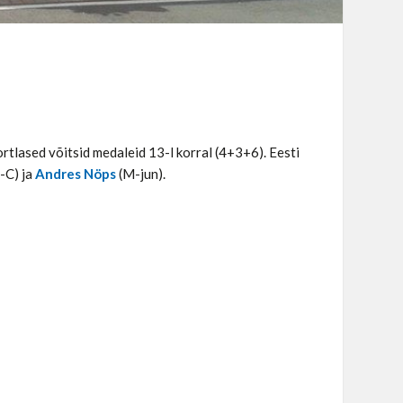
portlased võitsid medaleid 13-l korral (4+3+6). Eesti
-C) ja
Andres Nöps
(M-jun).