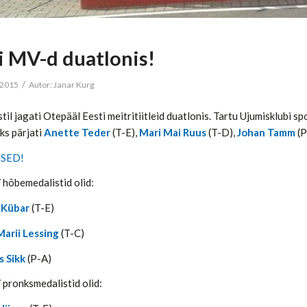
i MV-d duatlonis!
/
 2015
Autor:
Janar Kurg
til jagati Otepääl Eesti meitritiitleid duatlonis. Tartu Ujumisklubi s
ks pärjati
Anette Teder
(T-E),
Mari Mai Ruus
(T-D),
Johan Tamm
(P
SED!
 hõbemedalistid olid:
 Kübar
(T-E)
Marii Lessing
(T-C)
s Sikk
(P-A)
 pronksmedalistid olid: