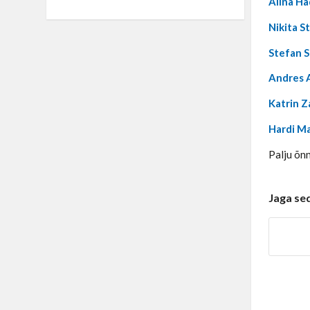
Alina Ha
Nikita S
Stefan 
Andres 
Katrin Z
Hardi M
Palju õn
Jaga se