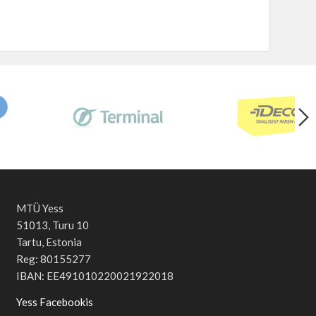
MTÜ Yess
51013, Turu 10
Tartu, Estonia
Reg: 80155277
IBAN: EE491010220021922018
Yess Facebookis