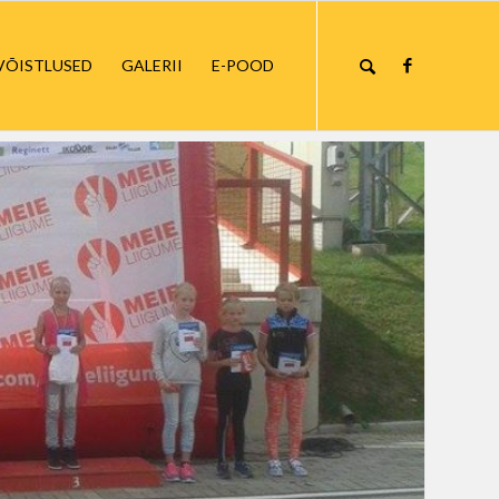
VÕISTLUSED
GALERII
E-POOD