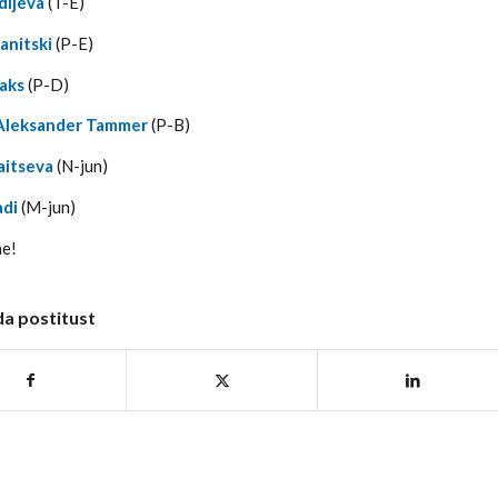
dijeva
(T-E)
tanitski
(P-E)
Saks
(P-D)
Aleksander Tammer
(P-B)
aitseva
(N-jun)
adi
(M-jun)
ne!
da postitust