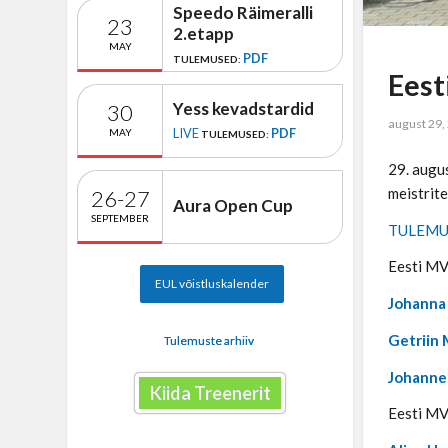
Speedo Räimeralli
23
2.etapp
MAY
PDF
TULEMUSED:
Eest
Yess kevadstardid
30
august 29,
LIVE
PDF
MAY
TULEMUSED:
29. augus
meistrite
26-27
Aura Open Cup
SEPTEMBER
TULEMU
Eesti MV
EUL võistluskalender
Johanna
Getriin 
Tulemuste arhiiv
Johanne
Kiida Treenerit
Eesti MV