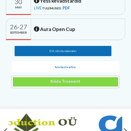
30
Yess kevadstardid
MAY
LIVE
PDF
TULEMUSED:
26-27
Aura Open Cup
SEPTEMBER
EUL võistluskalender
Tulemuste arhiiv
Kiida Treenerit