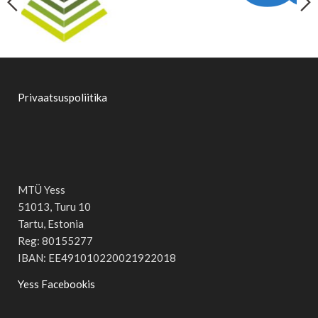
Privaatsuspoliitika
MTÜ Yess
51013, Turu 10
Tartu, Estonia
Reg: 80155277
IBAN: EE491010220021922018
Yess Facebookis