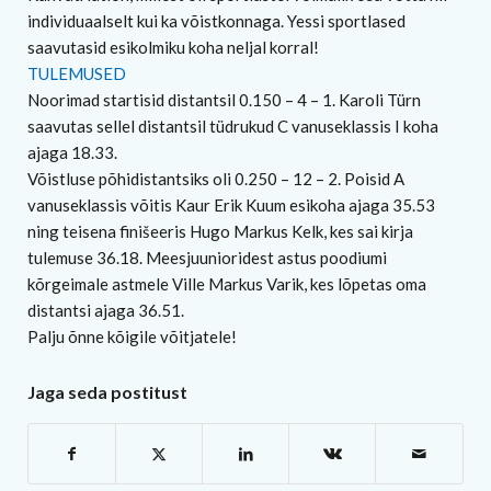
individuaalselt kui ka võistkonnaga. Yessi sportlased
saavutasid esikolmiku koha neljal korral!
TULEMUSED
Noorimad startisid distantsil 0.150 – 4 – 1. Karoli Türn
saavutas sellel distantsil tüdrukud C vanuseklassis I koha
ajaga 18.33.
Võistluse põhidistantsiks oli 0.250 – 12 – 2. Poisid A
vanuseklassis võitis Kaur Erik Kuum esikoha ajaga 35.53
ning teisena finišeeris Hugo Markus Kelk, kes sai kirja
tulemuse 36.18. Meesjuunioridest astus poodiumi
kõrgeimale astmele Ville Markus Varik, kes lõpetas oma
distantsi ajaga 36.51.
Palju õnne kõigile võitjatele!
Jaga seda postitust