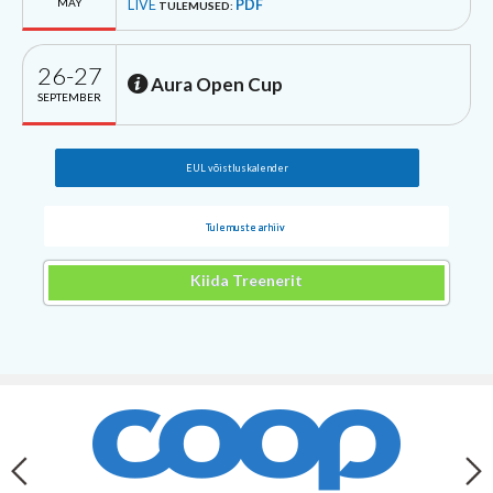
MAY
LIVE
PDF
TULEMUSED:
26-27
Aura Open Cup
SEPTEMBER
EUL võistluskalender
Tulemuste arhiiv
Kiida Treenerit