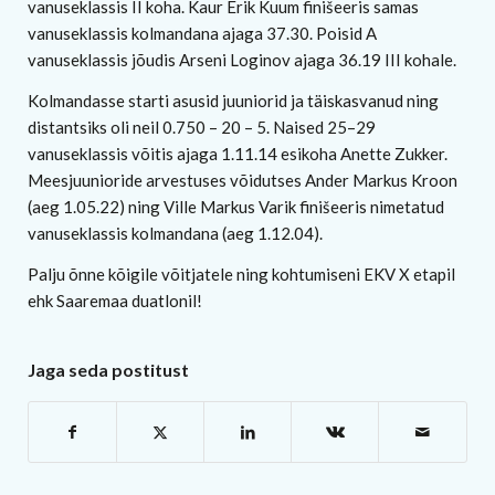
vanuseklassis II koha. Kaur Erik Kuum finišeeris samas
vanuseklassis kolmandana ajaga 37.30. Poisid A
vanuseklassis jõudis Arseni Loginov ajaga 36.19 III kohale.
Kolmandasse starti asusid juuniorid ja täiskasvanud ning
distantsiks oli neil 0.750 – 20 – 5. Naised 25–29
vanuseklassis võitis ajaga 1.11.14 esikoha Anette Zukker.
Meesjuunioride arvestuses võidutses Ander Markus Kroon
(aeg 1.05.22) ning Ville Markus Varik finišeeris nimetatud
vanuseklassis kolmandana (aeg 1.12.04).
Palju õnne kõigile võitjatele ning kohtumiseni EKV X etapil
ehk Saaremaa duatlonil!
Jaga seda postitust