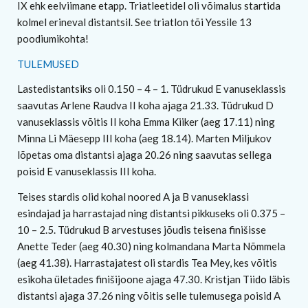
IX ehk eelviimane etapp. Triatleetidel oli võimalus startida
kolmel erineval distantsil. See triatlon tõi Yessile 13
poodiumikohta!
TULEMUSED
Lastedistantsiks oli 0.150 – 4 – 1. Tüdrukud E vanuseklassis
saavutas Arlene Raudva II koha ajaga 21.33. Tüdrukud D
vanuseklassis võitis II koha Emma Kiiker (aeg 17.11) ning
Minna Li Mäesepp III koha (aeg 18.14). Marten Miljukov
lõpetas oma distantsi ajaga 20.26 ning saavutas sellega
poisid E vanuseklassis III koha.
Teises stardis olid kohal noored A ja B vanuseklassi
esindajad ja harrastajad ning distantsi pikkuseks oli 0.375 –
10 – 2.5. Tüdrukud B arvestuses jõudis teisena finišisse
Anette Teder (aeg 40.30) ning kolmandana Marta Nõmmela
(aeg 41.38). Harrastajatest oli stardis Tea Mey, kes võitis
esikoha ületades finišijoone ajaga 47.30. Kristjan Tiido läbis
distantsi ajaga 37.26 ning võitis selle tulemusega poisid A