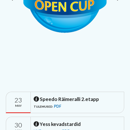
23
Speedo Räimeralli 2.etapp
MAY
PDF
TULEMUSED:
30
Yess kevadstardid