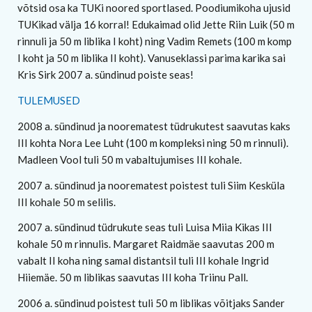
võtsid osa ka TUKi noored sportlased. Poodiumikoha ujusid
TUKikad välja 16 korral! Edukaimad olid Jette Riin Luik (50 m
rinnuli ja 50 m liblika I koht) ning Vadim Remets (100 m komp
I koht ja 50 m liblika II koht). Vanuseklassi parima karika sai
Kris Sirk 2007 a. sündinud poiste seas!
TULEMUSED
2008 a. sündinud ja noorematest tüdrukutest saavutas kaks
III kohta Nora Lee Luht (100 m kompleksi ning 50 m rinnuli).
Madleen Vool tuli 50 m vabaltujumises III kohale.
2007 a. sündinud ja noorematest poistest tuli Siim Kesküla
III kohale 50 m selilis.
2007 a. sündinud tüdrukute seas tuli Luisa Miia Kikas III
kohale 50 m rinnulis. Margaret Raidmäe saavutas 200 m
vabalt II koha ning samal distantsil tuli III kohale Ingrid
Hiiemäe. 50 m liblikas saavutas III koha Triinu Pall.
2006 a. sündinud poistest tuli 50 m liblikas võitjaks Sander