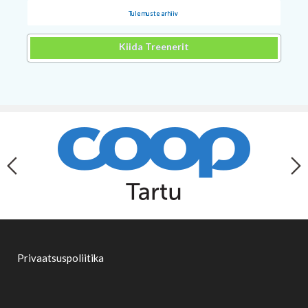
Tulemuste arhiiv
Kiida Treenerit
Privaatsuspoliitika