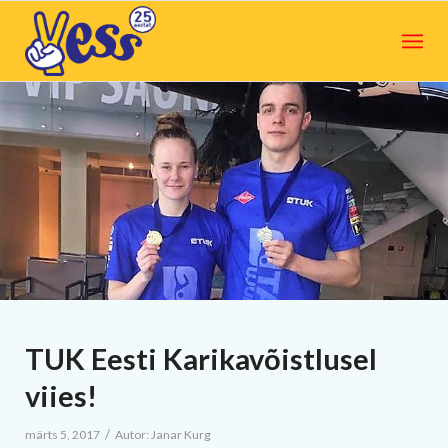
TUK Eesti Karikavõistlusel
viies!
/
märts 5, 2017
Autor:
Janar Kurg