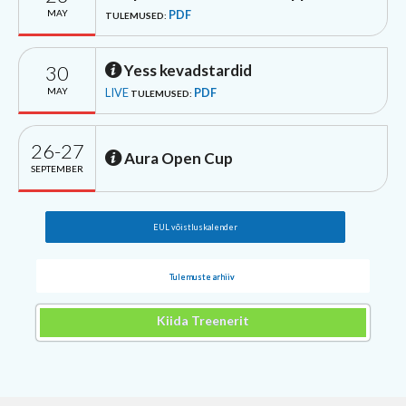
MAY
PDF
TULEMUSED:
30
Yess kevadstardid
MAY
LIVE
PDF
TULEMUSED:
26-27
Aura Open Cup
SEPTEMBER
EUL võistluskalender
Tulemuste arhiiv
Kiida Treenerit