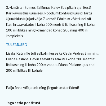
3.-4. märtsil toimus Tallinnas Kalev Spa pikal rajal Eesti
Karikavõistlus ujumises. Poodiumikohtasid ujusid Tartu
Ujumisklubi ujujad välja 7 korral! Edukaim võistlusel oli
Katrin saavutades I koha 200 meetrit liblikas ning II koha
100 m liblikas ning kolmandad kohad 200 ning 400 m
kompleksis.
TULEMUSED
Lisaks Katrinile tuli esikolmikusse ka Cevin Andres Siim ning
Diana Päslane. Cevin saavutas samuti I koha 200 meetrit
liblikas ning II koha 200 m vabalt. Diana Päslane ujus end
200 m liblikas III kohale.
Palju õnne võitjatele ning järgmiste startideni!
Jaga seda postitust