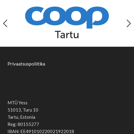
Privaatsuspoliitika
MTÜ Yess
51013, Turu 10
Tartu, Estonia
Reg: 80155277
IBAN: EE491010220021922018