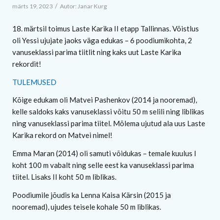
/
märts 19, 2023
Autor:
Janar Kurg
18. märtsil toimus Laste Karika II etapp Tallinnas. Võistlus
oli Yessi ujujate jaoks väga edukas – 6 poodiumikohta, 2
vanuseklassi parima tiitlit ning kaks uut Laste Karika
rekordit!
TULEMUSED
Kõige edukam oli Matvei Pashenkov (2014 ja nooremad),
kelle saldoks kaks vanuseklassi võitu 50 m selili ning liblikas
ning vanuseklassi parima tiitel. Mõlema ujutud ala uus Laste
Karika rekord on Matvei nimel!
Emma Maran (2014) oli samuti võidukas – temale kuulus I
koht 100 m vabalt ning selle eest ka vanuseklassi parima
tiitel. Lisaks II koht 50 m liblikas.
Poodiumile jõudis ka Lenna Kaisa Kärsin (2015 ja
nooremad), ujudes teisele kohale 50 m liblikas.