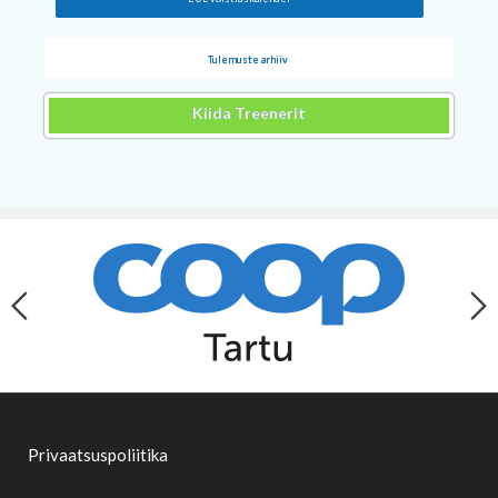
Tulemuste arhiiv
Kiida Treenerit
Privaatsuspoliitika