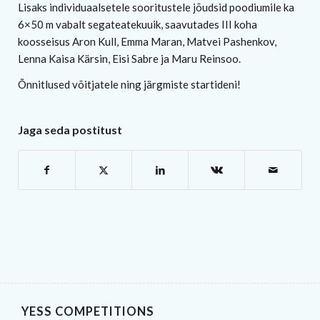
Lisaks individuaalsetele sooritustele jõudsid poodiumile ka
6×50 m vabalt segateatekuuik, saavutades III koha
koosseisus Aron Kull, Emma Maran, Matvei Pashenkov,
Lenna Kaisa Kärsin, Eisi Sabre ja Maru Reinsoo.
Õnnitlused võitjatele ning järgmiste startideni!
Jaga seda postitust
YESS COMPETITIONS