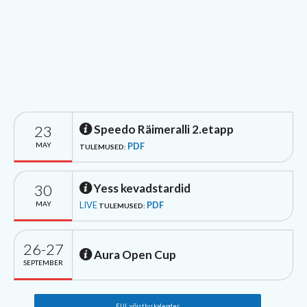
23
Speedo Räimeralli 2.etapp
MAY
PDF
TULEMUSED:
30
Yess kevadstardid
MAY
LIVE
PDF
TULEMUSED:
26-27
Aura Open Cup
SEPTEMBER
EUL võistluskalender