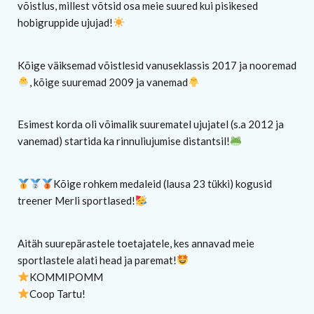
võistlus, millest võtsid osa meie suured kui pisikesed
hobigruppide ujujad!
Kõige väiksemad võistlesid vanuseklassis 2017 ja nooremad
, kõige suuremad 2009 ja vanemad
Esimest korda oli võimalik suurematel ujujatel (s.a 2012 ja
vanemad) startida ka rinnuliujumise distantsil!
Kõige rohkem medaleid (lausa 23 tükki) kogusid
treener Merli sportlased!
Aitäh suurepärastele toetajatele, kes annavad meie
sportlastele alati head ja paremat!
KOMMIPOMM
Coop Tartu!