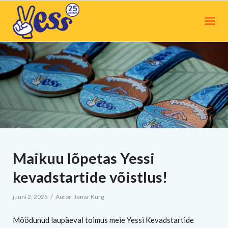
Maikuu lõpetas Yessi
kevadstartide võistlus!
/
juuni 2, 2025
Autor:
Janar Kurg
Möödunud laupäeval toimus meie Yessi Kevadstartide