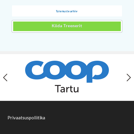
Tulemuste arhiiv
Kiida Treenerit
Privaatsuspoliitika