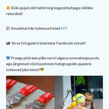
Kõik ujujad olid tublid ning kogusid kuhjaga isiklikke
rekordeid!
Kevadstartide tulemused leiad
SIIT.
Terve fotogalerii leiad meie Facebooki seinalt!
Praegu pöörame pilke varsti algava suvevaheaja poole,
aga järgmised võistlused meie hobigruppide ujujatele
toimuvad juba talvel!