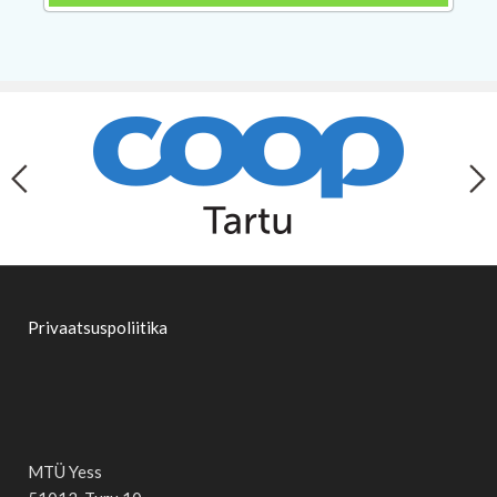
Privaatsuspoliitika
MTÜ Yess