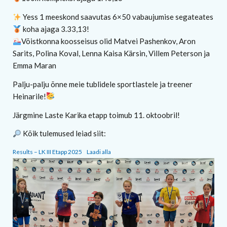
Yess 1 meeskond saavutas 6×50 vabaujumise segateates
koha ajaga 3.33,13!
Võistkonna koosseisus olid Matvei Pashenkov, Aron
Sarits, Polina Koval, Lenna Kaisa Kärsin, Villem Peterson ja
Emma Maran
Palju-palju õnne meie tublidele sportlastele ja treener
Heinarile!
Järgmine Laste Karika etapp toimub 11. oktoobril!
Kõik tulemused leiad siit:
Results – LK III Etapp 2025
Laadi alla