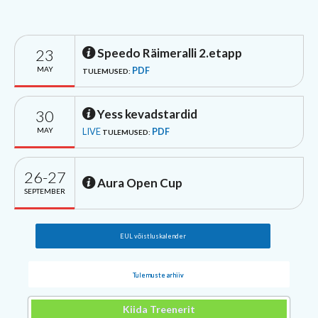
23
Speedo Räimeralli 2.etapp
MAY
PDF
TULEMUSED:
30
Yess kevadstardid
MAY
LIVE
PDF
TULEMUSED:
26-27
Aura Open Cup
SEPTEMBER
EUL võistluskalender
Tulemuste arhiiv
Kiida Treenerit