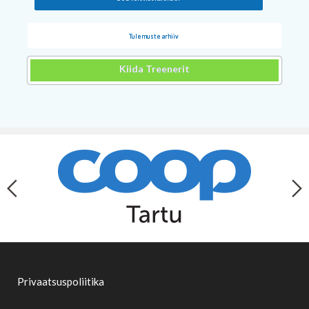
Tulemuste arhiiv
Kiida Treenerit
Privaatsuspoliitika