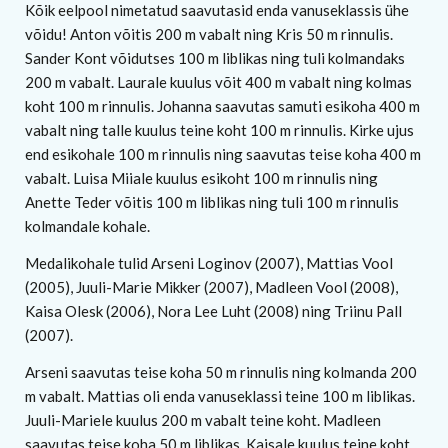
Kõik eelpool nimetatud saavutasid enda vanuseklassis ühe
võidu! Anton võitis 200 m vabalt ning Kris 50 m rinnulis.
Sander Kont võidutses 100 m liblikas ning tuli kolmandaks
200 m vabalt. Laurale kuulus võit 400 m vabalt ning kolmas
koht 100 m rinnulis. Johanna saavutas samuti esikoha 400 m
vabalt ning talle kuulus teine koht 100 m rinnulis. Kirke ujus
end esikohale 100 m rinnulis ning saavutas teise koha 400 m
vabalt. Luisa Miiale kuulus esikoht 100 m rinnulis ning
Anette Teder võitis 100 m liblikas ning tuli 100 m rinnulis
kolmandale kohale.
Medalikohale tulid Arseni Loginov (2007), Mattias Vool
(2005), Juuli-Marie Mikker (2007), Madleen Vool (2008),
Kaisa Olesk (2006), Nora Lee Luht (2008) ning Triinu Pall
(2007).
Arseni saavutas teise koha 50 m rinnulis ning kolmanda 200
m vabalt. Mattias oli enda vanuseklassi teine 100 m liblikas.
Juuli-Mariele kuulus 200 m vabalt teine koht. Madleen
saavutas teise koha 50 m liblikas. Kaisale kuulus teine koht