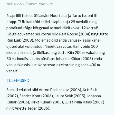
/
aprill 6, 2019
Autor:
Janar Kurg
6. aprillil toimus Sillamäel Noortesarja Tartu tsooni III
etapp. TUKikad tõid sellel etapilt koju 25 medalit ning
poodiumi kõige kõrgemal astmel käidi kokku 12 korral!
Kõige edukamad sel korral olid Ralf Roose (2004) ning Jette
Riin Luik (2008). Mõlemad olid enda vanuseklassis kahel
ujutud alal võitmatud! Nimelt saavutas Ralf võidu 100
meetrit rinnulis ja liblikas ning Jette Riin 200 m vabalt ning
50 m rinnulis. Lisaks püstitas Johanna Kübar (2006) enda
vanuseklassis uue Noortesarja rekordi ning seda 400 m
vabalt!
TULEMUSED
Samuti edukad olid Anton Pashenkov (2006), Kris Sirk
(2007), Sander Kont (2006), Laura Sokk (2005), Johanna
Kübar (2006), Kirke Kübar (2005), Luisa Miia Kikas (2007)
ning Anette Teder (2006).