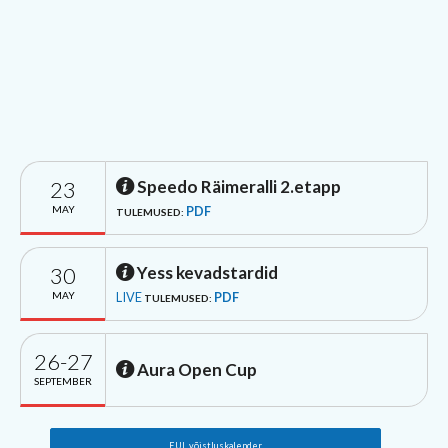
23
Speedo Räimeralli 2.etapp
MAY
PDF
TULEMUSED:
30
Yess kevadstardid
MAY
LIVE
PDF
TULEMUSED:
26-27
Aura Open Cup
SEPTEMBER
EUL võistluskalender