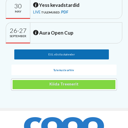
30
Yess kevadstardid
MAY
LIVE
PDF
TULEMUSED:
26-27
Aura Open Cup
SEPTEMBER
EUL võistluskalender
Tulemuste arhiiv
Kiida Treenerit