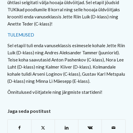
ühtlasi selgitati välja hooaja üldvõitjad. Sel etapil jõudsid
TUKikad poodiumile 8 korral ning selle hooaja üldvõitjaks
krooniti enda vanuseklassis Jette Riin Luik (D-klass) ning
Anette Teder (C-klass)!
TULEMUSED
Sel etapil tuli enda vanuseklassis esimesele kohale Jette Riin
Luik (D-klass) ning Andres Aleksander Tammer (juuniorid).
Teise koha saavutasid Anton Pashenkov (C-klass), Nora Lee
Luht (D-klass) ning Kalmer Kiiver (D-klass). Kolmandale
kohale tulidi Arseni Loginov (C-klass), Gustav Karl Metspalu
(D-klass) ning Minna Li Mäesepp (E-klass).
Õnnitulused võitjatele ning järgmiste startideni!
Jaga seda postitust