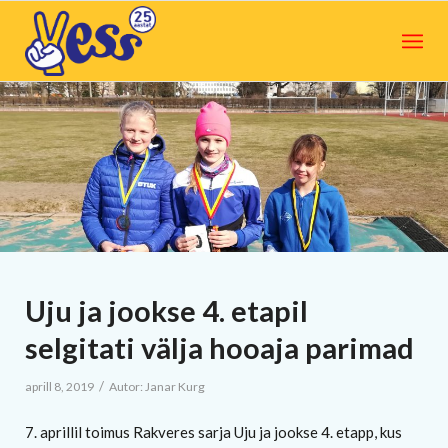
Uju ja jookse 4. etapil
selgitati välja hooaja parimad
/
aprill 8, 2019
Autor:
Janar Kurg
7. aprillil toimus Rakveres sarja Uju ja jookse 4. etapp, kus