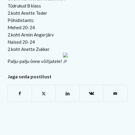
Tüdrukud B klass
2.koht Anette Teder
Põhidistants:
Mehed 20-24
2.koht Armin Angerjärv
Naised 20-24
2.koht Anette Zukker
Palju-palju õnne võitjatele!
Jaga seda postitust