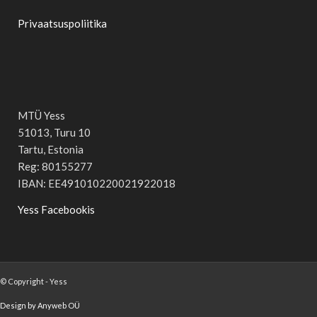
Privaatsuspoliitika
MTÜ Yess
51013, Turu 10
Tartu, Estonia
Reg: 80155277
IBAN: EE491010220021922018
Yess Facebookis
© Copyright - Yess
Design by Anyweb OÜ