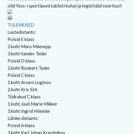
olid Yess-i sportlased tublisti kohal ja tegid häid sooritusi!
TULEMUSED
Lastedistants:
Poisid E klass
2.koht Maru Mäesepp
3.koht Sander Teder
Poisid D klass
2.koht Roobert Teder
Poisid C klass
1.koht Arseni Loginov
2.koht Kris Sirk
Tüdrukud C klass
1.koht Juuli Marie Mikker
3.koht Ingrid Hiiemäe
Lühike distants:
Poisid A klass
3.koht Karl Johan Krasilnikov