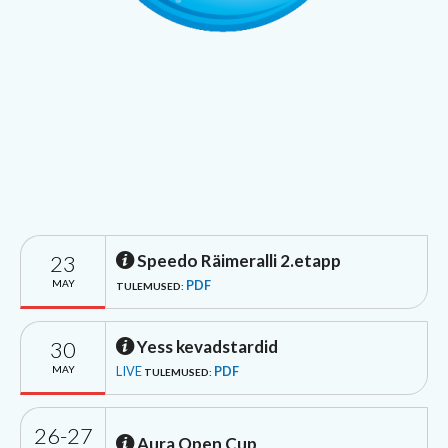
23
Speedo Räimeralli 2.etapp
MAY
PDF
TULEMUSED:
30
Yess kevadstardid
MAY
LIVE
PDF
TULEMUSED:
26-27
Aura Open Cup