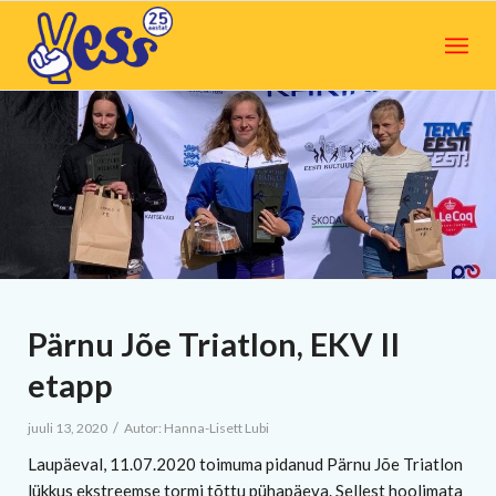
Pärnu Jõe Triatlon, EKV II
etapp
/
juuli 13, 2020
Autor:
Hanna-Lisett Lubi
Laupäeval, 11.07.2020 toimuma pidanud Pärnu Jõe Triatlon
lükkus ekstreemse tormi tõttu pühapäeva. Sellest hoolimata