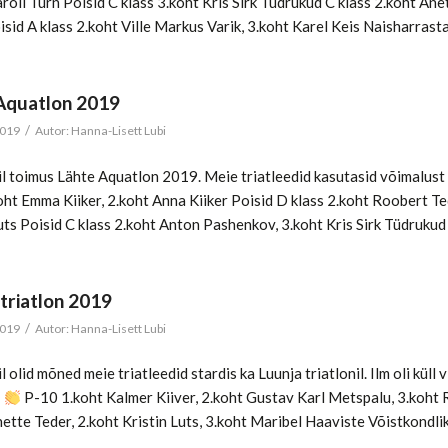
roli Türn Poisid C klass 3.koht Kris Sirk Tüdrukud C klass 2.koht An
id A klass 2.koht Ville Markus Varik, 3.koht Karel Keis Naisharrasta
Aquatlon 2019
/
2019
Autor:
Hanna-Lisett Lubi
il toimus Lähte Aquatlon 2019. Meie triatleedid kasutasid võimalust
koht Emma Kiiker, 2.koht Anna Kiiker Poisid D klass 2.koht Roobert T
uts Poisid C klass 2.koht Anton Pashenkov, 3.koht Kris Sirk Tüdrukud
 triatlon 2019
/
2019
Autor:
Hanna-Lisett Lubi
l olid mõned meie triatleedid stardis ka Luunja triatlonil. Ilm oli küll
i
P-10 1.koht Kalmer Kiiver, 2.koht Gustav Karl Metspalu, 3.koh
nette Teder, 2.koht Kristin Luts, 3.koht Maribel Haaviste Võistkondl