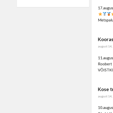
17.august
Metspalu 
Kooras
august 14,
11.augus
Roobert 
VÕISTKO
Kose t
august 14,
10.august