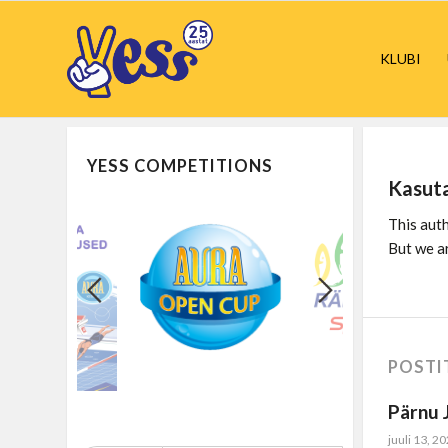
KLUBI
YESS COMPETITIONS
Kasut
This auth
But we a
POSTI
Pärnu J
juuli 13, 2