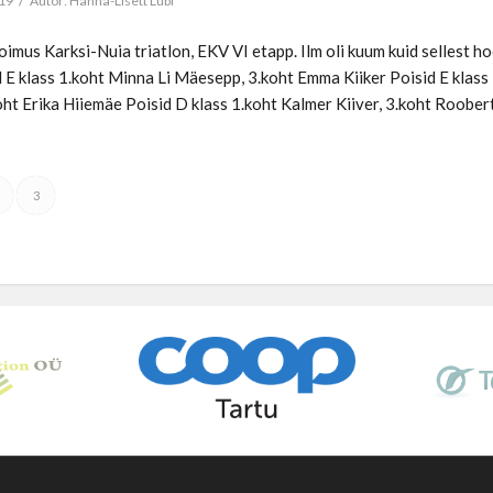
/
019
Autor:
Hanna-Lisett Lubi
toimus Karksi-Nuia triatlon, EKV VI etapp. Ilm oli kuum kuid sellest h
 E klass 1.koht Minna Li Mäesepp, 3.koht Emma Kiiker Poisid E klass 
oht Erika Hiiemäe Poisid D klass 1.koht Kalmer Kiiver, 3.koht Roobe
3