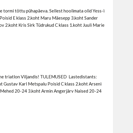
 tormi tõttu pühapäeva. Sellest hoolimata olid Yess-i
 Poisid E klass 2.koht Maru Mäesepp 3.koht Sander
v 2.koht Kris Sirk Tüdrukud C klass 1.koht Juuli Marie
ene triatlon Viljandis! TULEMUSED Lastedistants:
ht Gustav Karl Metspalu Poisid C klass 2.koht Arseni
ts Mehed 20-24 3.koht Armin Angerjärv Naised 20-24