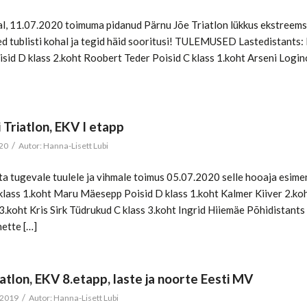
l, 11.07.2020 toimuma pidanud Pärnu Jõe Triatlon lükkus ekstreemse
ed tublisti kohal ja tegid häid sooritusi! TULEMUSED Lastedistants:
sid D klass 2.koht Roobert Teder Poisid C klass 1.koht Arseni Logino
i Triatlon, EKV I etapp
/
020
Autor:
Hanna-Lisett Lubi
a tugevale tuulele ja vihmale toimus 05.07.2020 selle hooaja esim
 klass 1.koht Maru Mäesepp Poisid D klass 1.koht Kalmer Kiiver 2.ko
3.koht Kris Sirk Tüdrukud C klass 3.koht Ingrid Hiiemäe Põhidistan
nette […]
iatlon, EKV 8.etapp, laste ja noorte Eesti MV
/
 2019
Autor:
Hanna-Lisett Lubi