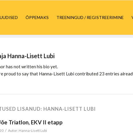
UUDISED
ÕPPEMAKS
TREENINGUD / REGISTREERIMINE
aja
Hanna-Lisett Lubi
or has not written his bio yet.
re proud to say that
Hanna-Lisett Lubi
contributed 23 entries alread
TUSED LISANUD: HANNA-LISETT LUBI
õe Triatlon, EKV II etapp
/
020
Autor:
Hanna-Lisett Lubi