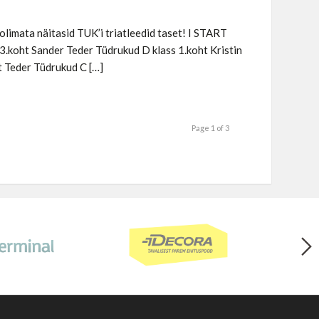
oolimata näitasid TUK’i triatleedid taset! I START
3.koht Sander Teder Tüdrukud D klass 1.koht Kristin
rt Teder Tüdrukud C […]
Page 1 of 3