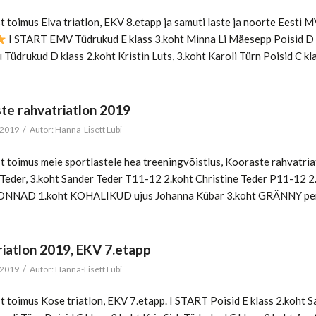
 toimus Elva triatlon, EKV 8.etapp ja samuti laste ja noorte Eesti M
I START EMV Tüdrukud E klass 3.koht Minna Li Mäesepp Poisid D kl
Tüdrukud D klass 2.koht Kristin Luts, 3.koht Karoli Türn Poisid C kl
te rahvatriatlon 2019
/
 2019
Autor:
Hanna-Lisett Lubi
t toimus meie sportlastele hea treeningvõistlus, Kooraste rahvatriat
Teder, 3.koht Sander Teder T11-12 2.koht Christine Teder P11-12 
NNAD 1.koht KOHALIKUD ujus Johanna Kübar 3.koht GRÄNNY pere
riatlon 2019, EKV 7.etapp
/
 2019
Autor:
Hanna-Lisett Lubi
 toimus Kose triatlon, EKV 7.etapp. I START Poisid E klass 2.koht S