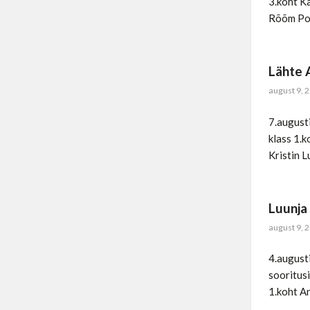
3.koht Ka
Rõõm Pois
Lähte 
august 9, 
7.august
klass 1.
Kristin L
Luunja
august 9, 
4.augusti
sooritus
1.koht A