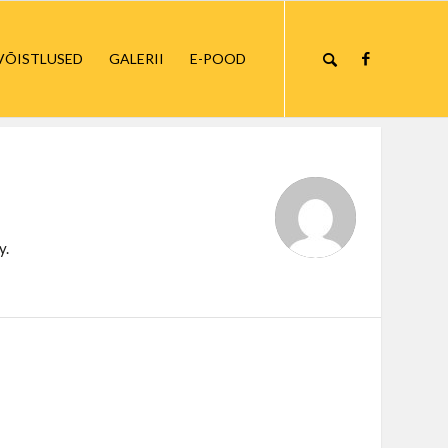
VÕISTLUSED
GALERII
E-POOD
y.