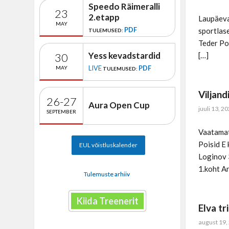
Speedo Räimeralli
23
2.etapp
Laupäeva
MAY
PDF
sportlas
TULEMUSED:
Teder Poi
Yess kevadstardid
30
[…]
LIVE
PDF
MAY
TULEMUSED:
Viljand
26-27
Aura Open Cup
juuli 13, 2
SEPTEMBER
Vaatamat
Poisid E
EUL võistluskalender
Loginov 
1.koht A
Tulemuste arhiiv
Kiida Treenerit
Elva tr
august 19,