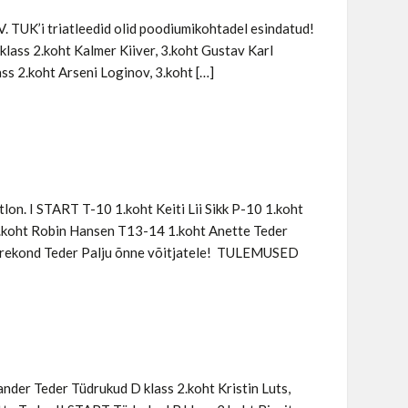
V. TUK’i triatleedid olid poodiumikohtadel esindatud!
ass 2.koht Kalmer Kiiver, 3.koht Gustav Karl
ass 2.koht Arseni Loginov, 3.koht […]
lon. I START T-10 1.koht Keiti Lii Sikk P-10 1.koht
2.koht Robin Hansen T13-14 1.koht Anette Teder
kond Teder Palju õnne võitjatele! TULEMUSED
ander Teder Tüdrukud D klass 2.koht Kristin Luts,