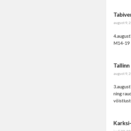
Tabive
august 9, 
4.augusti
M14-19 3
Tallin
august 9, 
3.augusti
ning raud
võistlus
Karksi