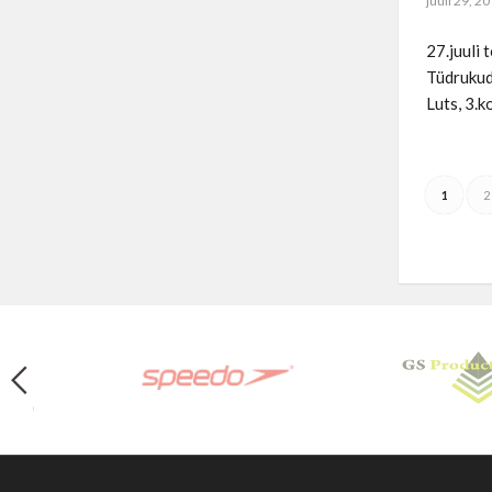
juuli 29, 2
27.juuli 
Tüdrukud
Luts, 3.k
1
2