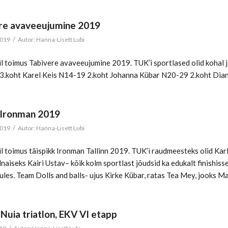
re avaveeujumine 2019
/
2019
Autor:
Hanna-Lisett Lubi
l toimus Tabivere avaveeujumine 2019. TUK’i sportlased olid kohal j
.koht Karel Keis N14-19 2.koht Johanna Kübar N20-29 2.koht Dian
n Ironman 2019
/
2019
Autor:
Hanna-Lisett Lubi
l toimus täispikk Ironman Tallinn 2019. TUK’i raudmeesteks olid Karl
naiseks Kairi Ustav– kõik kolm sportlast jõudsid ka edukalt finishiss
tules. Team Dolls and balls- ujus Kirke Kübar, ratas Tea Mey, jooks 
-Nuia triatlon, EKV VI etapp