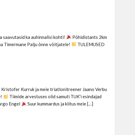
a saavutasid ka auhinnalisi kohti!
Põhidistants 2km
a Timermane Palju õnne võitjatele!
TULEMUSED
 Kristofer Kurruk​ ja meie triatlonitreener Jaano Verbu
e!
Tiimide arvestuses olid samuti TUK’i esindajad
Margo Engel
Suur kummardus ja kiitus meie […]