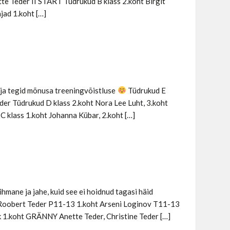
ette Teder II START Tüdrukud B klass 2.koht Birgit
jad 1.koht […]
 ja tegid mõnusa treeningvõistluse
Tüdrukud E
eder Tüdrukud D klass 2.koht Nora Lee Luht, 3.koht
 C klass 1.koht Johanna Kübar, 2.koht […]
 vihmane ja jahe, kuid see ei hoidnud tagasi häid
t Roobert Teder P11-13 1.koht Arseni Loginov T11-13
ik 1.koht GRÄNNY Anette Teder, Christine Teder […]