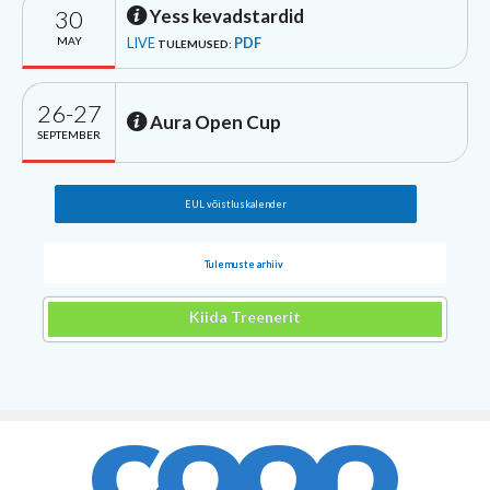
30
Yess kevadstardid
MAY
LIVE
PDF
TULEMUSED:
26-27
Aura Open Cup
SEPTEMBER
EUL võistluskalender
Tulemuste arhiiv
Kiida Treenerit