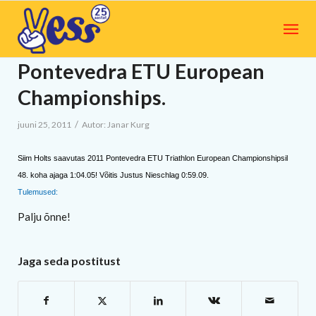
Pontevedra ETU European
Championships.
/
juuni 25, 2011
Autor:
Janar Kurg
Siim Holts saavutas 2011 Pontevedra ETU Triathlon European Championshipsil
48. koha ajaga 1:04.05! Võitis Justus Nieschlag 0:59.09.
Tulemused:
Palju õnne!
Jaga seda postitust