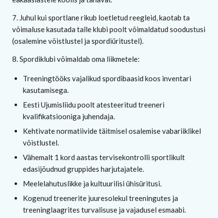
7. Juhul kui sportlane rikub loetletud reegleid, kaotab ta
võimaluse kasutada talle klubi poolt võimaldatud soodustusi
(osalemine võistlustel ja spordiüritustel).
8. Spordiklubi võimaldab oma liikmetele:
Treeningtööks vajalikud spordibaasid koos inventari
kasutamisega.
Eesti Ujumisliidu poolt atesteeritud treeneri
kvalifikatsiooniga juhendaja.
Kehtivate normatiivide täitmisel osalemise vabariiklikel
võistlustel.
Vähemalt 1 kord aastas tervisekontrolli sportlikult
edasijõudnud gruppides harjutajatele.
Meelelahutuslikke ja kultuurilisi ühisüritusi.
Kogenud treenerite juuresolekul treeningutes ja
treeninglaagrites turvalisuse ja vajadusel esmaabi.