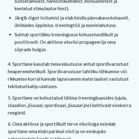
suitsetamisest, narkootikumidest, mõnuainetest ja
keelatud stimulaatoritest).
Järgib õiget toitumist ja elab kindla päevakava kohaselt,
ühildades õppimise, treeningtöö ja meelelahutuse.
Suhtub sportlikku treeningusse kohusetundlikult ja
positiivselt. On aktiivse eluviisi propageerija oma
sõprade hulgas.
4. Sportlane kasutab tema käsutusse antud spordivarustust
heaperemehelikult. Spordivarustuse tahtliku lõhkumise või
rikkumise korral kannab lapsevanem materiaalset vastutust
tekitatud kahju ulatuses.
5. Sportlane on kohustatud täitma treeningbaasides (ujula,
staadion, jõusaal, spordisaal, jõusaal jne) kehtivaid sisekorra
reegleid.
6. Oma aktiivse ja sportlikult terve eluviisiga esindab
sportlane oma klubi parimal viisil ja on eeskujuks
eakaaslastele koolis ja tänaval.