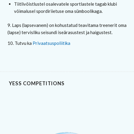
Tiitlivõistlustel osalevatele sportlastele tagab klubi
võimalusel spordiriietuse oma sümboolikaga.
9. Laps (lapsevanem) on kohustatud teavitama treenerit oma
(lapse) tervisliku seisundi iseärasustest ja haigustest.
10. Tutvu ka
Privaatsuspoliitika
YESS COMPETITIONS