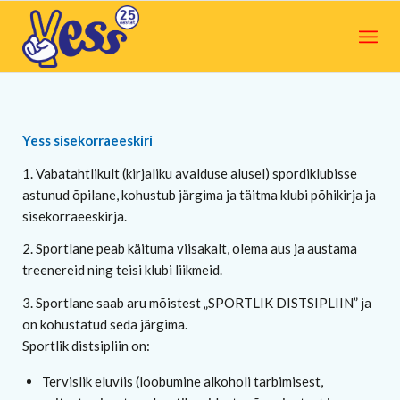
Yess sisekorraeeskiri
1. Vabatahtlikult (kirjaliku avalduse alusel) spordiklubisse
astunud õpilane, kohustub järgima ja täitma klubi põhikirja ja
sisekorraeeskirja.
2. Sportlane peab käituma viisakalt, olema aus ja austama
treenereid ning teisi klubi liikmeid.
3. Sportlane saab aru mõistest „SPORTLIK DISTSIPLIIN” ja
on kohustatud seda järgima.
Sportlik distsipliin on:
Tervislik eluviis (loobumine alkoholi tarbimisest,