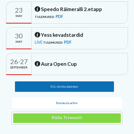
23
Speedo Räimeralli 2.etapp
MAY
PDF
TULEMUSED:
30
Yess kevadstardid
MAY
LIVE
PDF
TULEMUSED:
26-27
Aura Open Cup
SEPTEMBER
EUL võistluskalender
Tulemuste arhiiv
Kiida Treenerit