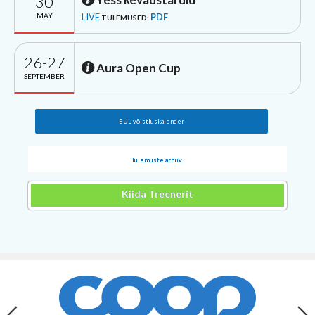
30
MAY
LIVE
PDF
TULEMUSED:
26-27
Aura Open Cup
SEPTEMBER
EUL võistluskalender
Tulemuste arhiiv
Kiida Treenerit