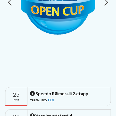
23
Speedo Räimeralli 2.etapp
MAY
PDF
TULEMUSED:
Yess kevadstardid