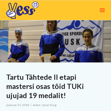
Tartu Tähtede II etapi
mastersi osas tõid TUKi
ujujad 19 medalit!
/
jaanuar 21, 2018
Autor:
Janar Kurg