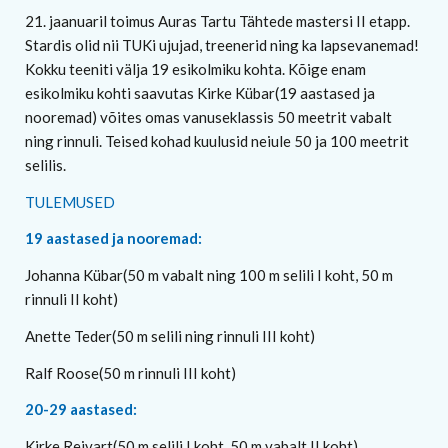
21. jaanuaril toimus Auras Tartu Tähtede mastersi II etapp.
Stardis olid nii TUKi ujujad, treenerid ning ka lapsevanemad!
Kokku teeniti välja 19 esikolmiku kohta. Kõige enam
esikolmiku kohti saavutas Kirke Kübar(19 aastased ja
nooremad) võites omas vanuseklassis 50 meetrit vabalt
ning rinnuli. Teised kohad kuulusid neiule 50 ja 100 meetrit
selilis.
TULEMUSED
19 aastased ja nooremad:
Johanna Kübar(50 m vabalt ning 100 m selili I koht, 50 m
rinnuli II koht)
Anette Teder(50 m selili ning rinnuli III koht)
Ralf Roose(50 m rinnuli III koht)
20-29 aastased:
Kirke Reivart(50 m selili I koht, 50 m vabalt II koht)