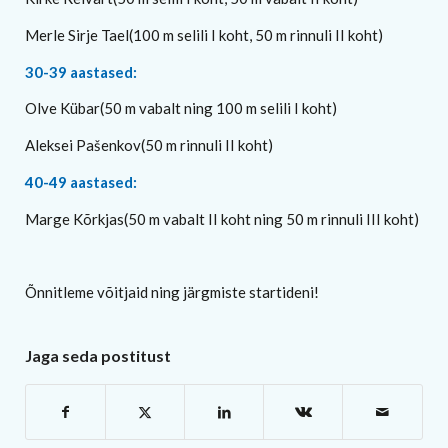
Merle Sirje Tael(100 m selili I koht, 50 m rinnuli II koht)
30-39 aastased:
Olve Kübar(50 m vabalt ning 100 m selili I koht)
Aleksei Pašenkov(50 m rinnuli II koht)
40-49 aastased:
Marge Kõrkjas(50 m vabalt II koht ning 50 m rinnuli III koht)
Õnnitleme võitjaid ning järgmiste startideni!
Jaga seda postitust