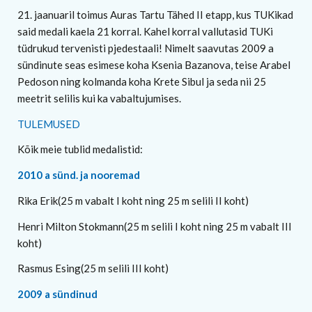
21. jaanuaril toimus Auras Tartu Tähed II etapp, kus TUKikad
said medali kaela 21 korral. Kahel korral vallutasid TUKi
tüdrukud tervenisti pjedestaali! Nimelt saavutas 2009 a
sündinute seas esimese koha Ksenia Bazanova, teise Arabel
Pedoson ning kolmanda koha Krete Sibul ja seda nii 25
meetrit selilis kui ka vabaltujumises.
TULEMUSED
Kõik meie tublid medalistid:
2010 a sünd. ja nooremad
Rika Erik(25 m vabalt I koht ning 25 m selili II koht)
Henri Milton Stokmann(25 m selili I koht ning 25 m vabalt III
koht)
Rasmus Esing(25 m selili III koht)
2009 a sündinud