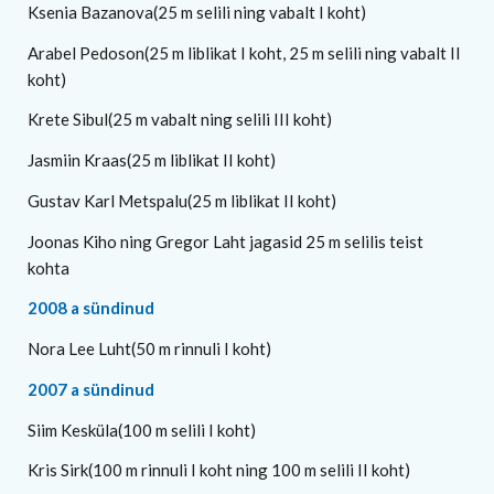
Ksenia Bazanova(25 m selili ning vabalt I koht)
Arabel Pedoson(25 m liblikat I koht, 25 m selili ning vabalt II
koht)
Krete Sibul(25 m vabalt ning selili III koht)
Jasmiin Kraas(25 m liblikat II koht)
Gustav Karl Metspalu(25 m liblikat II koht)
Joonas Kiho ning Gregor Laht jagasid 25 m selilis teist
kohta
2008 a sündinud
Nora Lee Luht(50 m rinnuli I koht)
2007 a sündinud
Siim Kesküla(100 m selili I koht)
Kris Sirk(100 m rinnuli I koht ning 100 m selili II koht)