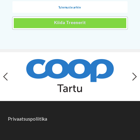
Tulemuste arhiiv
Kiida Treenerit
Privaatsuspoliitika