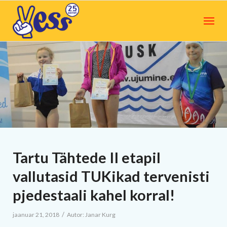
Tartu Tähtede II etapil
vallutasid TUKikad tervenisti
pjedestaali kahel korral!
/
jaanuar 21, 2018
Autor:
Janar Kurg