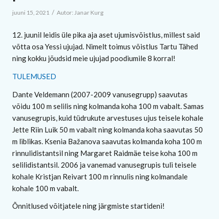
/
juuni 15, 2021
Autor:
Janar Kurg
12. juunil leidis üle pika aja aset ujumisvõistlus, millest said
võtta osa Yessi ujujad. Nimelt toimus võistlus Tartu Tähed
ning kokku jõudsid meie ujujad poodiumile 8 korral!
TULEMUSED
Dante Veldemann (2007-2009 vanusegrupp) saavutas
võidu 100 m selilis ning kolmanda koha 100 m vabalt. Samas
vanusegrupis, kuid tüdrukute arvestuses ujus teisele kohale
Jette Riin Luik 50 m vabalt ning kolmanda koha saavutas 50
m liblikas. Ksenia Bažanova saavutas kolmanda koha 100 m
rinnulidistantsil ning Margaret Raidmäe teise koha 100 m
selilidistantsil. 2006 ja vanemad vanusegrupis tuli teisele
kohale Kristjan Reivart 100 m rinnulis ning kolmandale
kohale 100 m vabalt.
Õnnitlused võitjatele ning järgmiste startideni!