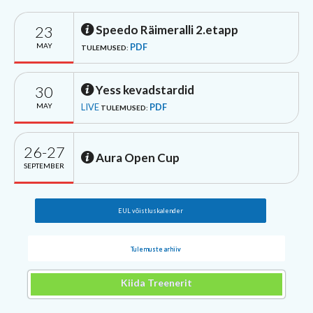
23
Speedo Räimeralli 2.etapp
MAY
PDF
TULEMUSED:
30
Yess kevadstardid
MAY
LIVE
PDF
TULEMUSED:
26-27
Aura Open Cup
SEPTEMBER
EUL võistluskalender
Tulemuste arhiiv
Kiida Treenerit