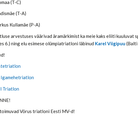
aomaa (T-C)
dismäe (T-A)
kus Kullamäe (P-A)
luse arvestuses väärivad äramärkimist ka meie kaks eliiti kuuluvat 
s 6.) ning elu esimese olümpiatriatloni läbinud
Karel Viigipuu
(Balti
ed!
stetriatlon
 Igamehetriatlon
l Triatlon
ÕNNE!
l toimuvad Võrus triatloni Eesti MV-d!