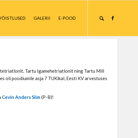
VÕISTLUSED
GALERII
E-POOD
astetriatlonit, Tartu Igamehetriatlonit ning Tartu Mill
uses oli poodiumile asja 7 TUKikal, Eesti KV arvestuses
a
Cevin Anders Siim
(P-B)!