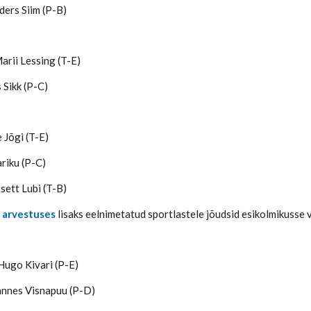
ders Siim (P-B)
arii Lessing (T-E)
 Sikk (P-C)
 Jõgi (T-E)
riku (P-C)
sett Lubi (T-B)
 arvestuses
lisaks eelnimetatud sportlastele jõudsid esikolmikusse 
ugo Kivari (P-E)
annes Visnapuu (P-D)