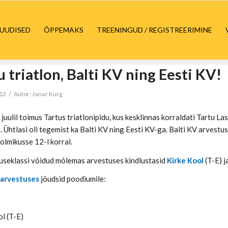
UUDISED
ÕPPEMAKS
TREENINGUD / REGISTREERIMINE
u triatlon, Balti KV ning Eesti KV!
/
012
Autor:
Janar Kurg
. juulil toimus Tartus triatlonipidu, kus kesklinnas korraldati Tartu L
t. Ühtlasi oli tegemist ka Balti KV ning Eesti KV-ga. Balti KV arvest
kolmikusse 12-l korral.
seklassi võidud mõlemas arvestuses kindlustasid
Kirke Kool
(T-E) j
 arvestuses
jõudsid poodiumile:
ol (T-E)