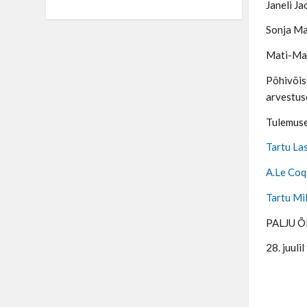
Janeli J
Sonja Ma
Mati-Mar
Põhivõist
arvestuse
Tulemus
Tartu La
A.Le Coq
Tartu Mil
PALJU 
28. juuli