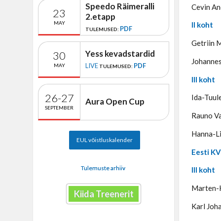
Speedo Räimeralli
Cevin An
23
2.etapp
MAY
II koht
PDF
TULEMUSED:
Getriin M
Yess kevadstardid
30
Johannes
LIVE
PDF
MAY
TULEMUSED:
III koht
26-27
Ida-Tuule
Aura Open Cup
SEPTEMBER
Rauno Va
Hanna-Li
EUL võistluskalender
Eesti KV
Tulemuste arhiiv
III koht
Marten-H
Kiida Treenerit
Karl Joh