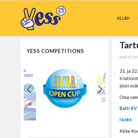
KLUBI
Tart
YESS COMPETITIONS
juuli 23, 2
21. ja 22
triatloni
jõuti esi
Oma vanu
Balti KV
I koht
Kirke Ko