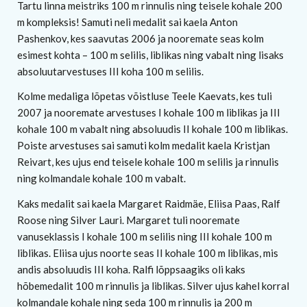
Tartu linna meistriks 100 m rinnulis ning teisele kohale 200
m kompleksis! Samuti neli medalit sai kaela Anton
Pashenkov, kes saavutas 2006 ja nooremate seas kolm
esimest kohta – 100 m selilis, liblikas ning vabalt ning lisaks
absoluutarvestuses III koha 100 m selilis.
Kolme medaliga lõpetas võistluse Teele Kaevats, kes tuli
2007 ja nooremate arvestuses I kohale 100 m liblikas ja III
kohale 100 m vabalt ning absoluudis II kohale 100 m liblikas.
Poiste arvestuses sai samuti kolm medalit kaela Kristjan
Reivart, kes ujus end teisele kohale 100 m selilis ja rinnulis
ning kolmandale kohale 100 m vabalt.
Kaks medalit sai kaela Margaret Raidmäe, Eliisa Paas, Ralf
Roose ning Silver Lauri. Margaret tuli nooremate
vanuseklassis I kohale 100 m selilis ning III kohale 100 m
liblikas. Eliisa ujus noorte seas II kohale 100 m liblikas, mis
andis absoluudis III koha. Ralfi lõppsaagiks oli kaks
hõbemedalit 100 m rinnulis ja liblikas. Silver ujus kahel korral
kolmandale kohale ning seda 100 m rinnulis ja 200 m