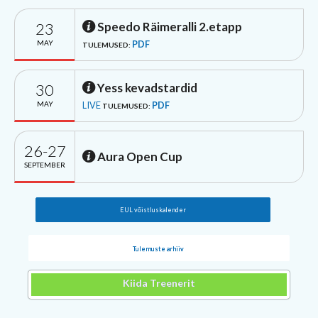
23
Speedo Räimeralli 2.etapp
MAY
PDF
TULEMUSED:
30
Yess kevadstardid
MAY
LIVE
PDF
TULEMUSED:
26-27
Aura Open Cup
SEPTEMBER
EUL võistluskalender
Tulemuste arhiiv
Kiida Treenerit