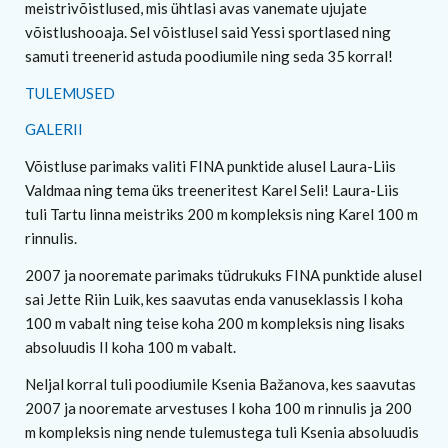
meistrivõistlused, mis ühtlasi avas vanemate ujujate
võistlushooaja. Sel võistlusel said Yessi sportlased ning
samuti treenerid astuda poodiumile ning seda 35 korral!
TULEMUSED
GALERII
Võistluse parimaks valiti FINA punktide alusel Laura-Liis
Valdmaa ning tema üks treeneritest Karel Seli! Laura-Liis
tuli Tartu linna meistriks 200 m kompleksis ning Karel 100 m
rinnulis.
2007 ja nooremate parimaks tüdrukuks FINA punktide alusel
sai Jette Riin Luik, kes saavutas enda vanuseklassis I koha
100 m vabalt ning teise koha 200 m kompleksis ning lisaks
absoluudis II koha 100 m vabalt.
Neljal korral tuli poodiumile Ksenia Bažanova, kes saavutas
2007 ja nooremate arvestuses I koha 100 m rinnulis ja 200
m kompleksis ning nende tulemustega tuli Ksenia absoluudis