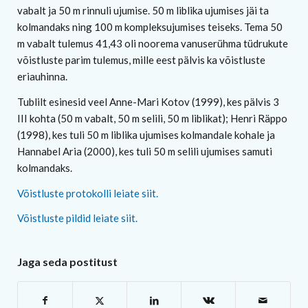
vabalt ja 50 m rinnuli ujumise. 50 m liblika ujumises jäi ta
kolmandaks ning 100 m kompleksujumises teiseks. Tema 50
m vabalt tulemus 41,43 oli noorema vanuserühma tüdrukute
võistluste parim tulemus, mille eest pälvis ka võistluste
eriauhinna.
Tublilt esinesid veel Anne-Mari Kotov (1999), kes pälvis 3
III kohta (50 m vabalt, 50 m selili, 50 m liblikat); Henri Räppo
(1998), kes tuli 50 m liblika ujumises kolmandale kohale ja
Hannabel Aria (2000), kes tuli 50 m selili ujumises samuti
kolmandaks.
Võistluste protokolli leiate siit.
Võistluste pildid leiate siit.
Jaga seda postitust