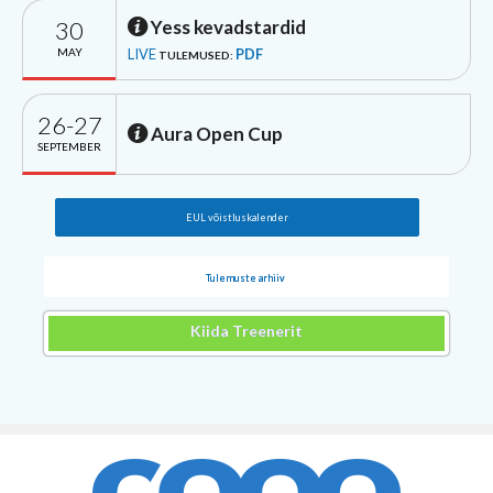
30
Yess kevadstardid
MAY
LIVE
PDF
TULEMUSED:
26-27
Aura Open Cup
SEPTEMBER
EUL võistluskalender
Tulemuste arhiiv
Kiida Treenerit