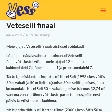
Veteselli finaal
/
mai 6, 2009
Autor:
Janar Kurg
Meie ujujad Veteselli finaalvõistlusel võidukad!
Lõppenud nädalavahetusel toimunud Veteselli
finaalvõistlustel võitsid meie ujujad 12 medalit:
kuldmedaleid 7; hõbemedaleid 1 ja pronksmedaleid 7.
Tartu Ujumisklubi parim poiss oli Karel Seli (1998), kes võitis
50 m vabalt ja 50 m liblika ujumise. 50 m selili ujumises jäi ta
kolmandaks. Karel Seli 50 m vabalt ujumise tulemus 32,74 oli
vanema vanuserühma võistluste parim tulemus, mille eest
pälvis ta võistluste eriauhinna.
Meie parim tüdruk oli Katre Luikme (2000), kes võitis 50 m