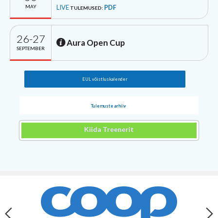
MAY
LIVE
PDF
TULEMUSED:
26-27
Aura Open Cup
SEPTEMBER
EUL võistluskalender
Tulemuste arhiiv
Kiida Treenerit