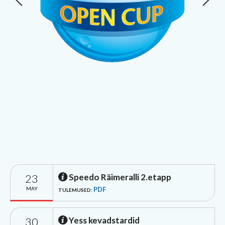
23
Speedo Räimeralli 2.etapp
MAY
PDF
TULEMUSED:
30
Yess kevadstardid