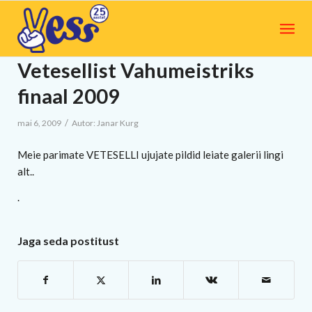
Vetesellist Vahumeistriks
finaal 2009
/
mai 6, 2009
Autor:
Janar Kurg
Meie parimate VETESELLI ujujate pildid leiate galerii lingi
alt..
.
Jaga seda postitust