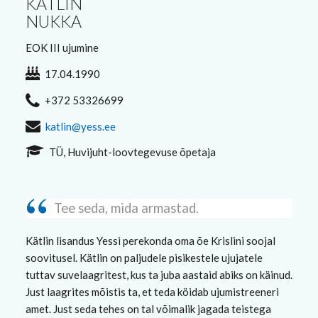
KÄTLIN
NUKKA
EOK III ujumine
17.04.1990
+372 53326699
katlin@yess.ee
TÜ, Huvijuht-loovtegevuse õpetaja
Tee seda, mida armastad.
Kätlin lisandus Yessi perekonda oma õe Krislini soojal
soovitusel. Kätlin on paljudele pisikestele ujujatele
tuttav suvelaagritest, kus ta juba aastaid abiks on käinud.
Just laagrites mõistis ta, et teda köidab ujumistreeneri
amet. Just seda tehes on tal võimalik jagada teistega