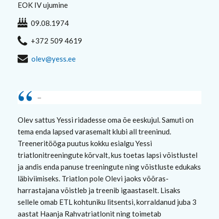
EOK IV ujumine
09.08.1974
+372 509 4619
olev@yess.ee
–
Olev sattus Yessi ridadesse oma õe eeskujul. Samuti on
tema enda lapsed varasemalt klubi all treeninud.
Treeneritööga puutus kokku esialgu Yessi
triatlonitreeningute kõrvalt, kus toetas lapsi võistlustel
ja andis enda panuse treeningute ning võistluste edukaks
läbiviimiseks. Triatlon pole Olevi jaoks võõras-
harrastajana võistleb ja treenib igaastaselt. Lisaks
sellele omab ETL kohtuniku litsentsi, korraldanud juba 3
aastat Haanja Rahvatriatlonit ning toimetab