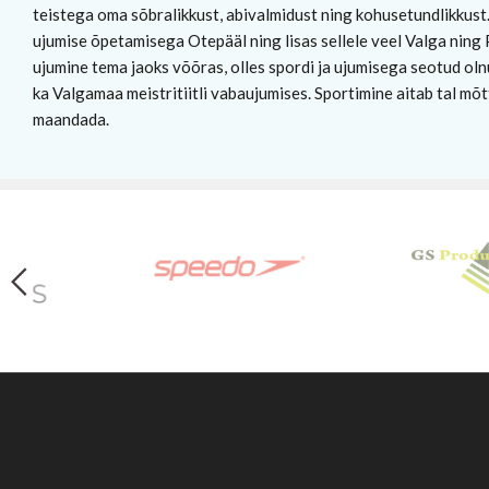
teistega oma sõbralikkust, abivalmidust ning kohusetundlikkust. 
ujumise õpetamisega Otepääl ning lisas sellele veel Valga ning 
ujumine tema jaoks võõras, olles spordi ja ujumisega seotud oln
ka Valgamaa meistritiitli vabaujumises. Sportimine aitab tal mõ
maandada.