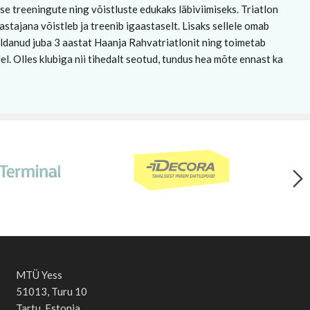
use treeningute ning võistluste edukaks läbiviimiseks. Triatlon
rastajana võistleb ja treenib igaastaselt. Lisaks sellele omab
aldanud juba 3 aastat Haanja Rahvatriatlonit ning toimetab
l. Olles klubiga nii tihedalt seotud, tundus hea mõte ennast ka
MTÜ Yess
51013, Turu 10
Tartu, Estonia