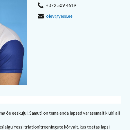
+372 509 4619
olev@yess.ee
ma õe eeskujul. Samuti on tema enda lapsed varasemalt klubi all
sialgu Yessi triatlonitreeningute kõrvalt, kus toetas lapsi