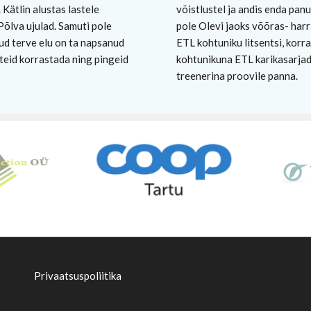
võistlustel ja andis enda pan
Kätlin alustas lastele
pole Olevi jaoks võõras- har
Põlva ujulad. Samuti pole
ETL kohtuniku litsentsi, korr
ud terve elu on ta napsanud
kohtunikuna ETL karikasarjade
tteid korrastada ning pingeid
treenerina proovile panna.
Privaatsuspoliitika