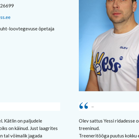
326699
ss.ee
juht-loovtegevuse õpetaja
–
Olev sattus Yessi ridadesse o
l. Kätlin on paljudele
treeninud.
biks on käinud. Just laagrites
Treeneritööga puutus kokku e
on tal võimalik jagada