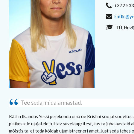
+372 53
katlin@ye
TÜ, Huvi
Tee seda, mida armastad.
Kätlin lisandus Yessi perekonda oma õe Krislini soojal soovituse
pisikestele ujujatele tuttav suvelaagritest, kus ta juba aastaid a
mõistis ta, et teda köidab ujumistreeneri amet. Just seda tehes 