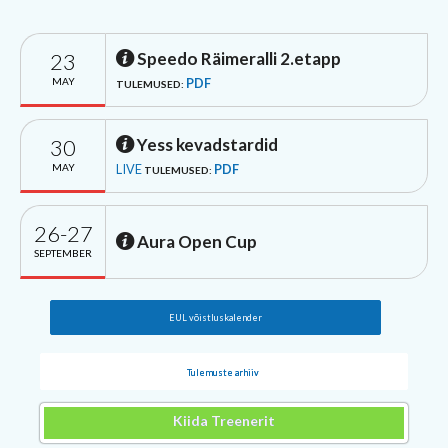
23
Speedo Räimeralli 2.etapp
MAY
PDF
TULEMUSED:
30
Yess kevadstardid
MAY
LIVE
PDF
TULEMUSED:
26-27
Aura Open Cup
SEPTEMBER
EUL võistluskalender
Tulemuste arhiiv
Kiida Treenerit