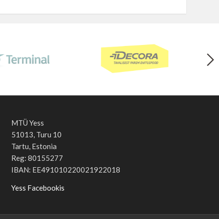
MTÜ Yess
51013, Turu 10
Tartu, Estonia
Reg: 80155277
IBAN: EE491010220021922018
Yess Facebookis