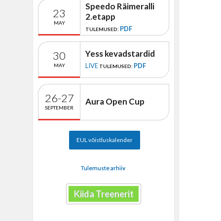
Speedo Räimeralli
23
2.etapp
MAY
PDF
TULEMUSED:
Yess kevadstardid
30
LIVE
PDF
MAY
TULEMUSED:
26-27
Aura Open Cup
SEPTEMBER
EUL võistluskalender
Tulemuste arhiiv
Kiida Treenerit