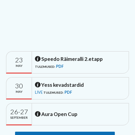
23
Speedo Räimeralli 2.etapp
MAY
PDF
TULEMUSED:
30
Yess kevadstardid
MAY
LIVE
PDF
TULEMUSED:
26-27
Aura Open Cup
SEPTEMBER