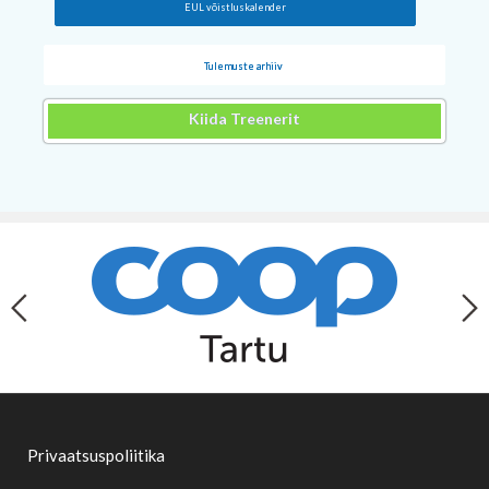
EUL võistluskalender
Tulemuste arhiiv
Kiida Treenerit
Privaatsuspoliitika