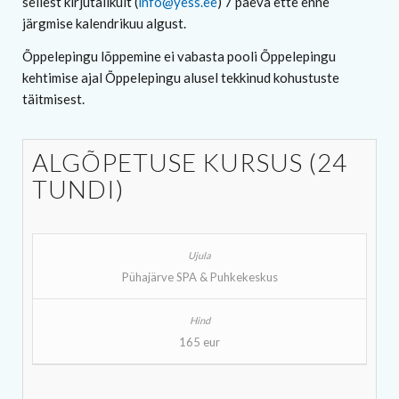
sellest kirjutalikult (
info@yess.ee
) 7 päeva ette enne
järgmise kalendrikuu algust.
Õppelepingu lõppemine ei vabasta pooli Õppelepingu
kehtimise ajal Õppelepingu alusel tekkinud kohustuste
täitmisest.
ALGÕPETUSE KURSUS (24
TUNDI)
Pühajärve SPA & Puhkekeskus
165 eur