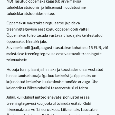
NB! Tasutud õppemaks kajastub arve maksja
tuludeklaratsioonis ja hilisemaid muudatusi me
tuludeklaratsioonides ei tee.
Õppemaksu makstakse regulaarse ja pideva
treeningtegevuse eest kogu õppeperioodi vältel.
Õppemaksu tuleb tasuda vastavalt hooajaks kehtestatud
õppemaksu hinnakirjale.
Suveperioodil (juuli, august) tasutakse kohatasu 15 EUR, või
makstakse treeningtegevuse eest vastavalt treeningute
toimumisele.
Hooaja tunniplaani ja hinnakirja koostades on arvestatud
hinnastamise hooaja iga kuu keskmist ja õppemaks on
kujundatud keskmise kuu keskmise tundide arvuga. Ühe
kalendrikuu lõikes rahalisi tasaarvestusi ei tehta.
Juhul, kui Klubist mitteolenevatel põhjustel ei saa
treeningtegevusi kuu jooksul toimuda esitab Klubi
liikmemaksu arve 15 eurot kuus. Liikmemaks tasutakse