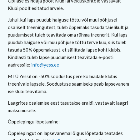
Õpilase esindaja poolt Klubi arvelduskontole vastavalt
Klubi poolt esitatud arvele.
Juhul, kui laps puudub haiguse tõttu või muul põhjusel
osaliselt treeningutest, tuleb õppemaks tasuda täielikult ja
puudumisest tuleb teavitada oma rühma treenerit. Kui laps
puudub haiguse või muu põhjuse tõttu terve kuu, siis tuleb
tasuda 50% õppemaksust, et säilitada lapse koht klubis.
Kindlasti tuleb lapse puudumisest teavitada e-posti
aadressile:
info@yess.ee
MTÜ Yessil on -50% soodustus pere kolmadale klubis
treenivale lapsele. Soodustuse saamiseks peab lapsevanem
ise klubi teavitama.
Laagrites osalemise eest tasutakse eraldi, vastavalt laagri
maksumusele.
Õppelepingu lõpetamine:
Õppelepingut on lapsevanemal õigus lõpetada teatades