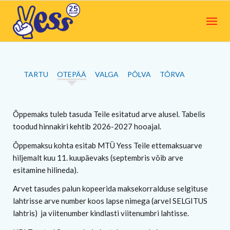
TARTU
OTEPÄÄ
VALGA
PÕLVA
TÕRVA
Õppemaks tuleb tasuda Teile esitatud arve alusel. Tabelis
toodud hinnakiri kehtib 2026-2027 hooajal.
Õppemaksu kohta esitab MTÜ Yess Teile ettemaksuarve
hiljemalt kuu 11. kuupäevaks (septembris võib arve
esitamine hilineda).
Arvet tasudes palun kopeerida maksekorralduse selgituse
lahtrisse arve number koos lapse nimega (arvel SELGITUS
lahtris) ja viitenumber kindlasti viitenumbri lahtisse.