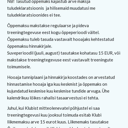
NB! Tasutud õppemaks kajastub arve maksja
tuludeklaratsioonis ja hilisemaid muudatusi me
tuludeklaratsioonides ei tee.
Õppemaksu makstakse regulaarse ja pideva
treeningtegevuse eest kogu õppeperioodi vältel.
Õppemaksu tuleb tasuda vastavalt hooajaks kehtestatud
õppemaksu hinnakirjale.
Suveperioodil (juuli, august) tasutakse kohatasu 15 EUR, või
makstakse treeningtegevuse eest vastavalt treeningute
toimumisele.
Hooaja tunniplaani ja hinnakirja koostades on arvestatud
hinnastamise hooaja iga kuu keskmist ja õppemaks on
kujundatud keskmise kuu keskmise tundide arvuga. Ühe
kalendrikuu lõikes rahalisi tasaarvestusi ei tehta.
Juhul, kui Klubist mitteolenevatel põhjustel ei saa
treeningtegevusi kuu jooksul toimuda esitab Klubi
liikmemaksu arve 15 eurot kuus. Liikmemaks tasutakse