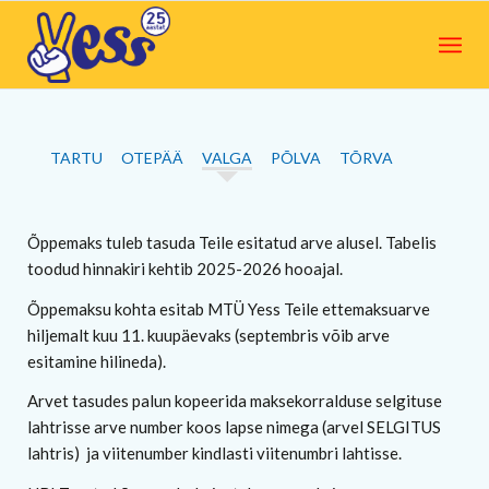
TARTU
OTEPÄÄ
VALGA
PÕLVA
TÕRVA
Õppemaks tuleb tasuda Teile esitatud arve alusel. Tabelis
toodud hinnakiri kehtib 2025-2026 hooajal.
Õppemaksu kohta esitab MTÜ Yess Teile ettemaksuarve
hiljemalt kuu 11. kuupäevaks (septembris võib arve
esitamine hilineda).
Arvet tasudes palun kopeerida maksekorralduse selgituse
lahtrisse arve number koos lapse nimega (arvel SELGITUS
lahtris) ja viitenumber kindlasti viitenumbri lahtisse.