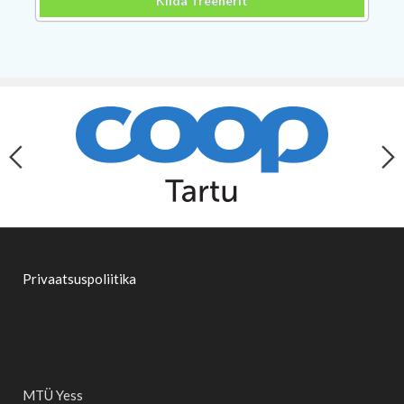
Kiida Treenerit
Privaatsuspoliitika
MTÜ Yess