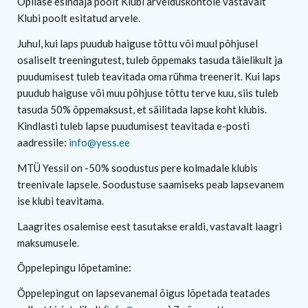
Õpilase esindaja poolt Klubi arvelduskontole vastavalt
Klubi poolt esitatud arvele.
Juhul, kui laps puudub haiguse tõttu või muul põhjusel
osaliselt treeningutest, tuleb õppemaks tasuda täielikult ja
puudumisest tuleb teavitada oma rühma treenerit. Kui laps
puudub haiguse või muu põhjuse tõttu terve kuu, siis tuleb
tasuda 50% õppemaksust, et säilitada lapse koht klubis.
Kindlasti tuleb lapse puudumisest teavitada e-posti
aadressile:
info@yess.ee
MTÜ Yessil on -50% soodustus pere kolmadale klubis
treenivale lapsele. Soodustuse saamiseks peab lapsevanem
ise klubi teavitama.
Laagrites osalemise eest tasutakse eraldi, vastavalt laagri
maksumusele.
Õppelepingu lõpetamine:
Õppelepingut on lapsevanemal õigus lõpetada teatades