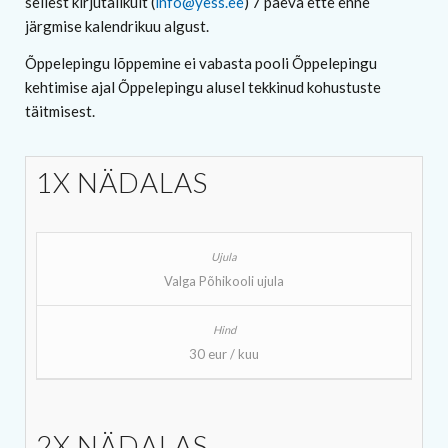
sellest kirjutalikult (
info@yess.ee
) 7 päeva ette enne
järgmise kalendrikuu algust.
Õppelepingu lõppemine ei vabasta pooli Õppelepingu
kehtimise ajal Õppelepingu alusel tekkinud kohustuste
täitmisest.
1X NÄDALAS
Valga Põhikooli ujula
30 eur / kuu
2X NÄDALAS