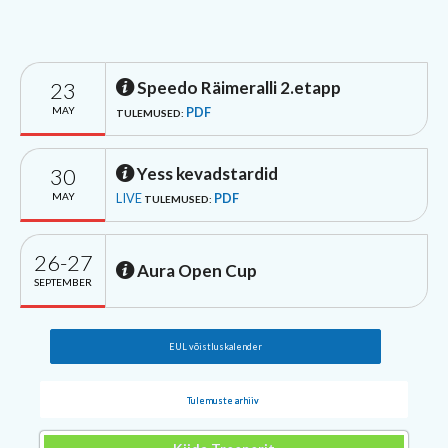
23
Speedo Räimeralli 2.etapp
MAY
PDF
TULEMUSED:
30
Yess kevadstardid
MAY
LIVE
PDF
TULEMUSED:
26-27
Aura Open Cup
SEPTEMBER
EUL võistluskalender
Tulemuste arhiiv